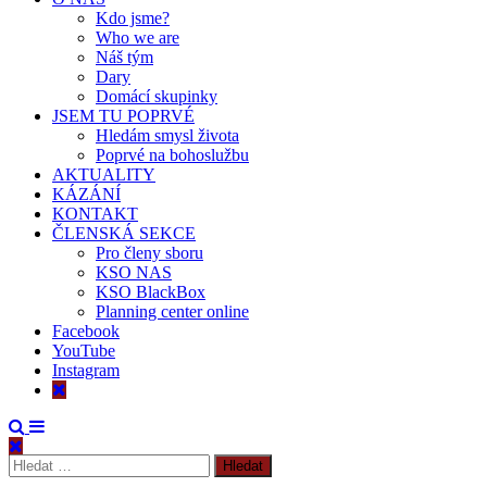
Kdo jsme?
Who we are
Náš tým
Dary
Domácí skupinky
JSEM TU POPRVÉ
Hledám smysl života
Poprvé na bohoslužbu
AKTUALITY
KÁZÁNÍ
KONTAKT
ČLENSKÁ SEKCE
Pro členy sboru
KSO NAS
KSO BlackBox
Planning center online
Facebook
YouTube
Instagram
Vyhledávání