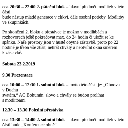
cca 20:30 – 22:00 2. páteční blok
– hlavní předmět modliteb v této
části
bude nástup mladé generace v církvi, dále osobní potřeby. Modlitby
ve skupinkách.
Po skončení 2. bloku a přestávce je možno v modlitbách a
rozhovorech ještě pokračovat max. do 24 hodin či uložit se ke
spánku. Naše prostory jsou v husté obytné zástavbě, proto po 22
hodině je třeba vše ztišit, nehrát chvály a neotvírat okna směrem
k zástavbě.
Sobota 23.2.2019
9.30 Prezentace
cca 10:00 – 12:30 1. sobotní blok
– motto této části je: „Obnova
v Duchu
svatém,“ AC Bohumín, slovo a chvály se budou prolínat
s modlitbami.
12.30 – 13.30 Polední přestávka
cca 13:30 – 14:00 2. sobotní blok
– hlavní předmět modliteb v této
části bude „Konference ohně“.