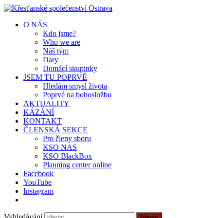
O NÁS
Kdo jsme?
Who we are
Náš tým
Dary
Domácí skupinky
JSEM TU POPRVÉ
Hledám smysl života
Poprvé na bohoslužbu
AKTUALITY
KÁZÁNÍ
KONTAKT
ČLENSKÁ SEKCE
Pro členy sboru
KSO NAS
KSO BlackBox
Planning center online
Facebook
YouTube
Instagram
Vyhledávání