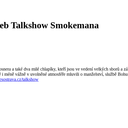
 aneb Talkshow Smokemana
era a také dva milé chlapíky, kteří jsou ve vedení velkých sborů a zár
eně i méně vážně v uvolněné atmosféře mluvili o manželství, službě B
esostrava.cz/talkshow