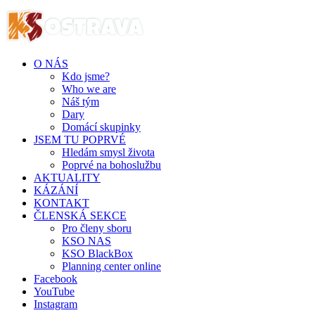
O NÁS
Kdo jsme?
Who we are
Náš tým
Dary
Domácí skupinky
JSEM TU POPRVÉ
Hledám smysl života
Poprvé na bohoslužbu
AKTUALITY
KÁZÁNÍ
KONTAKT
ČLENSKÁ SEKCE
Pro členy sboru
KSO NAS
KSO BlackBox
Planning center online
Facebook
YouTube
Instagram