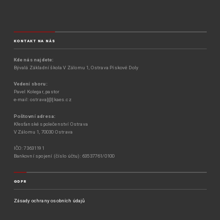
KONTAKT NA NÁS
Kde nás najdete:
Bývalá Základní škola V Zálomu 1, Ostrava Pískové Doly
Vedení sboru:
Pavel Kolegar, pastor
e-mail: ostrava[@]kaes.cz
Poštovní adresa:
Křesťanské společenství Ostrava
V Zálomu 1, 70030 Ostrava
IČO: 73631191
Bankovní spojení (číslo účtu): 63537761/0100
GDPR
Zásady ochrany osobních údajů