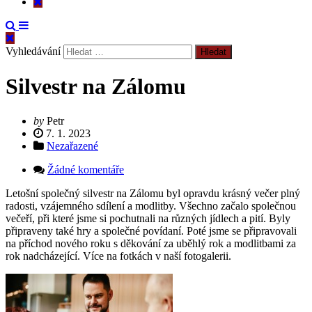
Vyhledávání
Silvestr na Zálomu
by
Petr
7. 1. 2023
Nezařazené
Žádné komentáře
Letošní společný silvestr na Zálomu byl opravdu krásný večer plný
radosti, vzájemného sdílení a modlitby. Všechno začalo společnou
večeří, při které jsme si pochutnali na různých jídlech a pití. Byly
připraveny také hry a společné povídaní. Poté jsme se připravovali
na příchod nového roku s děkování za uběhlý rok a modlitbami za
rok nadcházející. Více na fotkách v naší fotogalerii.