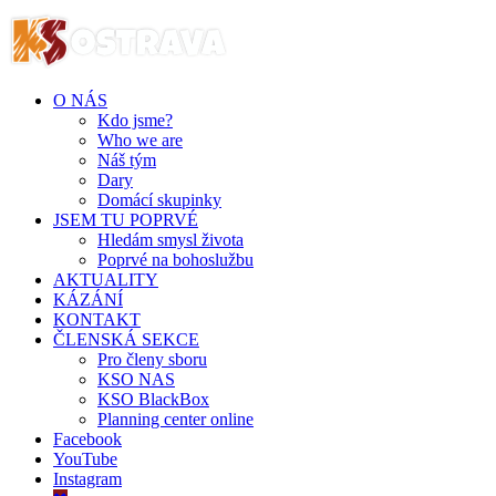
O NÁS
Kdo jsme?
Who we are
Náš tým
Dary
Domácí skupinky
JSEM TU POPRVÉ
Hledám smysl života
Poprvé na bohoslužbu
AKTUALITY
KÁZÁNÍ
KONTAKT
ČLENSKÁ SEKCE
Pro členy sboru
KSO NAS
KSO BlackBox
Planning center online
Facebook
YouTube
Instagram