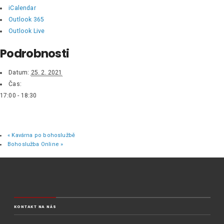
iCalendar
Outlook 365
Outlook Live
Podrobnosti
Datum:
25. 2. 2021
Čas:
17:00 - 18:30
«
Kavárna po bohoslužbě
Bohoslužba Online
»
KONTAKT NA NÁS