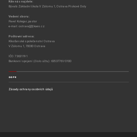
Kde nás najdete:
Bývalá Základní škola V Zálomu 1, Ostrava Pískové Doly
Vedení sboru:
Pavel Kolegar, pastor
e-mail: ostrava[@]kaes.cz
Poštovní adresa:
Křesťanské společenství Ostrava
V Zálomu 1, 70030 Ostrava
IČO: 73631191
Bankovní spojení (číslo účtu): 63537761/0100
GDPR
Zásady ochrany osobních údajů