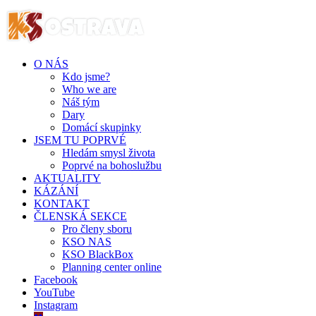
O NÁS
Kdo jsme?
Who we are
Náš tým
Dary
Domácí skupinky
JSEM TU POPRVÉ
Hledám smysl života
Poprvé na bohoslužbu
AKTUALITY
KÁZÁNÍ
KONTAKT
ČLENSKÁ SEKCE
Pro členy sboru
KSO NAS
KSO BlackBox
Planning center online
Facebook
YouTube
Instagram