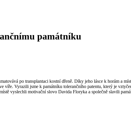
erančnímu památníku
ě vzpamatovává po transplantaci kostní dřeně. Díky jeho lásce k horám a 
íře. Vyrazili jsme k památníku tolerančního patentu, který je vztyčen 
místě vyslechli motivační slovo Davida Floryka a společně slavili pam