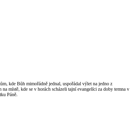
místům, kde Bůh mimořádně jednal, uspořádal výlet na jedno z
na místě, kde se v horách scházeli tajní evangelíci za doby temna v
átku Páně.