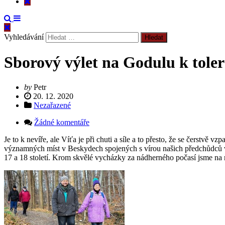
Vyhledávání
Sborový výlet na Godulu k tol
by
Petr
20. 12. 2020
Nezařazené
Žádné komentáře
Je to k nevíře, ale Víťa je při chuti a síle a to přesto, že se čerstv
významných míst v Beskydech spojených s vírou našich předchůdců ve v
17 a 18 století. Krom skvělé vycházky za nádherného počasí jsme na 